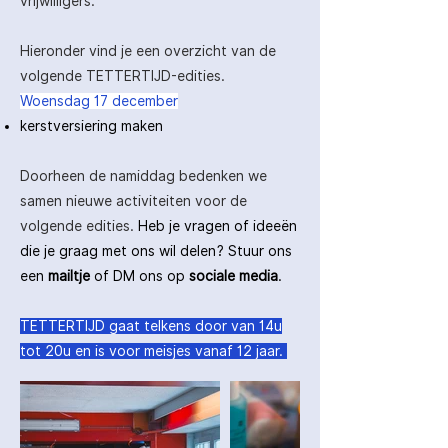
vrijwilligers.
Hieronder vind je een overzicht van de
volgende TETTERTIJD-edities.
Woensdag 17 december
kerstversiering maken
Doorheen de namiddag bedenken we
samen nieuwe activiteiten voor de
volgende edities.
Heb je vragen of ideeën
die je graag met ons wil delen? Stuur ons
een
mailtje
of DM ons op
sociale media
. ​
TETTERTIJD gaat telkens door van 14u
tot 20u en is voor meisjes vanaf 12 jaar.