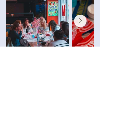
Voorbije TETTERTIJD-edities:​
Woensdag 22 oktober
nagelworkshop
en
bingo met leuke
prijzen
we sluiten de gezellige namiddag af door
samen te eten
Woensdag 19 november
uitstap keramiek schilderen in JH de Korre