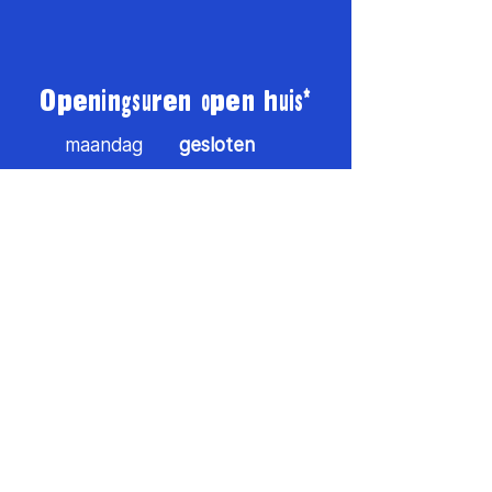
Openingsuren open huis*
maandag
gesloten
dinsdag
12u — 14u
woensdag
14u — 20u
donderdag
12u — 14u
vrijdag
12u — 14u
16u — 22u
zaterdag
14u — 21u
zondag
gesloten
* Raadpleeg onze aangepaste openingsuren via onze
sociale media of het blaadje aan de voordeur.