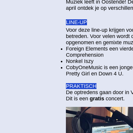
Muziek leeft in Oostende! De
april ontdek je op verschille
LINE-UP
Voor deze line-up krijgen v
betreden. Voor velen wordt d
opgenomen en gemixte muzi
Foreign Elements een vierde
Comprehension
Nonkel Iszy
CobyOneMusic is een jonge a
Pretty Girl en Down 4 U.
PRAKTISCH
De optredens gaan door in V
Dit is een
gratis
concert.