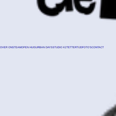
OVER ONS
TEAM
OPEN HUIS
URBAN DAYS
STUDIO K2
TETTERTIJD
FOTO'S
CONTACT