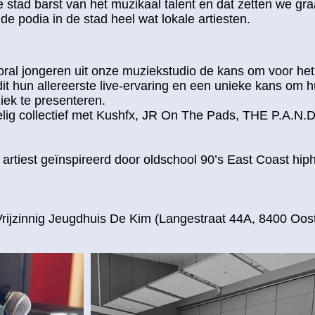
 stad barst van het muzikaal talent en dat zetten we gra
nde podia in de stad heel wat lokale artiesten.
ooral jongeren uit onze muziekstudio de kans om voor het
it hun allereerste live-ervaring en een unieke kans om 
ek te presenteren.
lig collectief met Kushfx, JR On The Pads, THE P.A.N.
rtiest geïnspireerd door oldschool 90’s East Coast hip
rijzinnig Jeugdhuis De Kim (Langestraat 44A, 8400 Oos